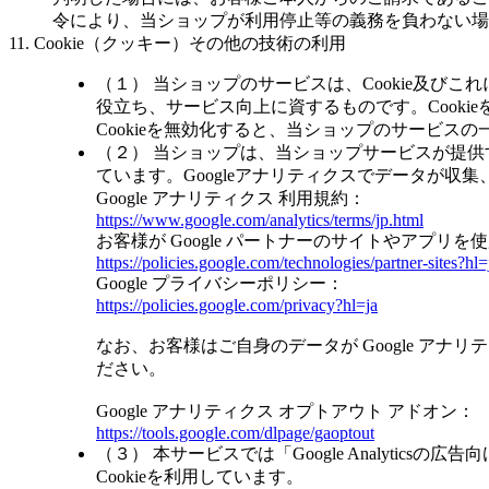
令により、当ショップが利用停止等の義務を負わない場
11. Cookie（クッキー）その他の技術の利用
（１） 当ショップのサービスは、Cookie及
役立ち、サービス向上に資するものです。Cooki
Cookieを無効化すると、当ショップのサービス
（２） 当ショップは、当ショップサービスが提供する
ています。Googleアナリティクスでデータが収
Google アナリティクス 利用規約：
https://www.google.com/analytics/terms/jp.html
お客様が Google パートナーのサイトやアプリを使
https://policies.google.com/technologies/partner-sites?hl=
Google プライバシーポリシー：
https://policies.google.com/privacy?hl=ja
なお、お客様はご自身のデータが Google アナリ
ださい。
Google アナリティクス オプトアウト アドオン：
https://tools.google.com/dlpage/gaoptout
（３） 本サービスでは「Google Analytics
Cookieを利用しています。